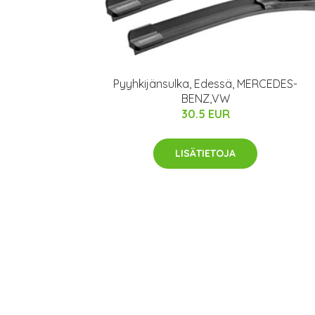
Pyyhkijänsulka, Edessä, MERCEDES-
BENZ,VW
30.5 EUR
LISÄTIETOJA