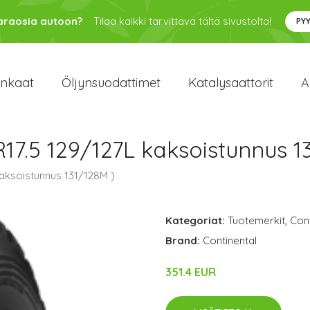
varaosia autoon?
Tilaa kaikki tarvittava tältä sivustolta!
PY
enkaat
Öljynsuodattimet
Katalysaattorit
A
R17.5 129/127L kaksoistunnus 1
kaksoistunnus 131/128M )
Kategoriat:
Tuotemerkit
,
Cont
Brand:
Continental
351.4 EUR