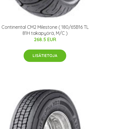
Continental CM2 Milestone ( 180/65B16 TL
81H takapyörä, M/C )
268.5 EUR
LISÄTIETOJA