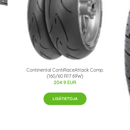
Continental ContiRaceAttack Comp.
(160/60 R17 69W)
204.9 EUR
LISÄTIETOJA