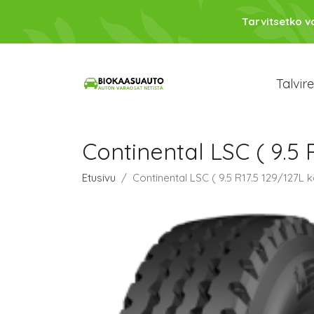
Tarvitsetko 
Talvir
Continental LSC ( 9.5 
Etusivu
Continental LSC ( 9.5 R17.5 129/127L 