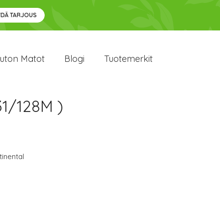
YDÄ TARJOUS
uton Matot
Blogi
Tuotemerkit
31/128M )
inental