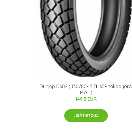
Dunlop D602 ( 130/80-17 TL 65P takapyörä
M/C )
149.3 EUR
LISÄTIETOJA