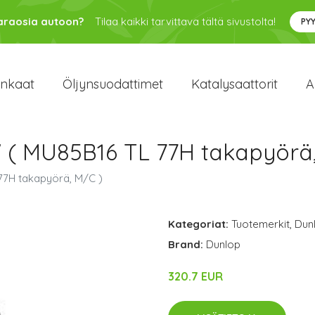
varaosia autoon?
Tilaa kaikki tarvittava tältä sivustolta!
PY
enkaat
Öljynsuodattimet
Katalysaattorit
A
( MU85B16 TL 77H takapyörä,
77H takapyörä, M/C )
Kategoriat:
Tuotemerkit
,
Dun
Brand:
Dunlop
320.7 EUR