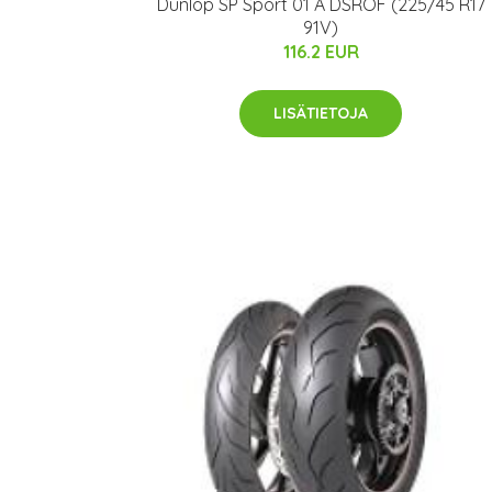
Dunlop SP Sport 01 A DSROF (225/45 R17
91V)
116.2 EUR
LISÄTIETOJA