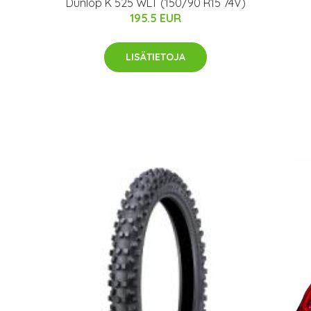
Dunlop K 525 WLT (150/90 R15 74V)
195.5 EUR
LISÄTIETOJA