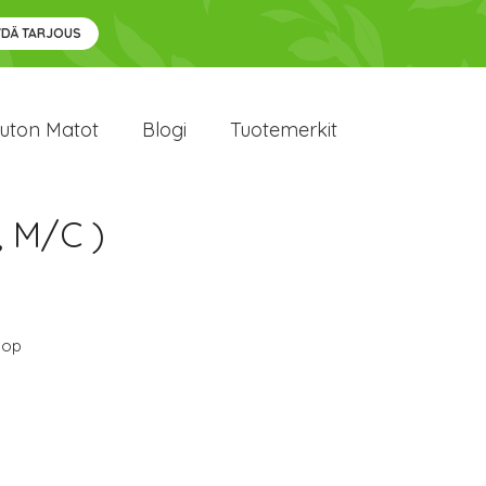
YDÄ TARJOUS
uton Matot
Blogi
Tuotemerkit
 M/C )
lop