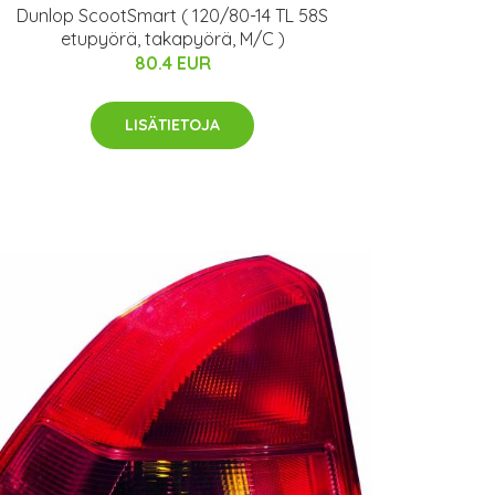
Dunlop ScootSmart ( 120/80-14 TL 58S
etupyörä, takapyörä, M/C )
80.4 EUR
LISÄTIETOJA