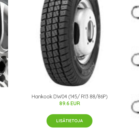
Hankook DW04 (145/ R13 88/86P)
89.6 EUR
LISÄTIETOJA