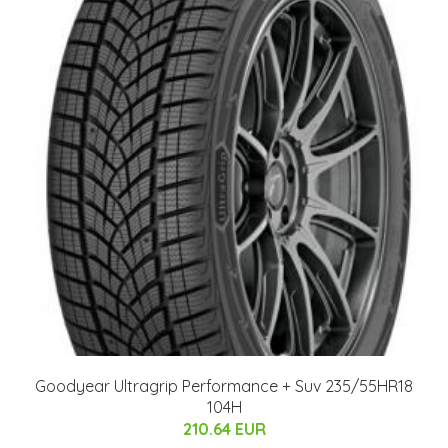
Goodyear Ultragrip Performance + Suv 235/55HR18
104H
210.64 EUR