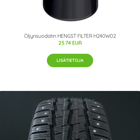
Öljynsuodatin HENGST FILTER H240W02
25.74 EUR
LISÄTIETOJA