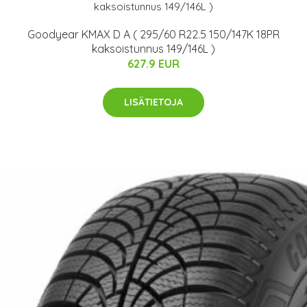
Goodyear KMAX D A ( 295/60 R22.5 150/147K 18PR
kaksoistunnus 149/146L )
627.9 EUR
LISÄTIETOJA