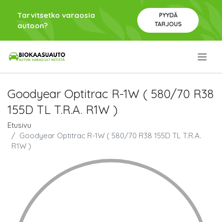
Tarvitsetko varaosia
PYYDÄ
TARJOUS
autoon?
.
Goodyear Optitrac R-1W ( 580/70 R38
155D TL T.R.A. R1W )
Etusivu
Goodyear Optitrac R-1W ( 580/70 R38 155D TL T.R.A.
R1W )