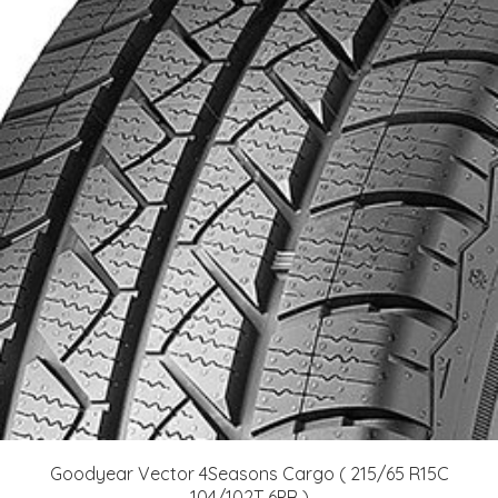
Goodyear Vector 4Seasons Cargo ( 215/65 R15C
104/102T 6PR )