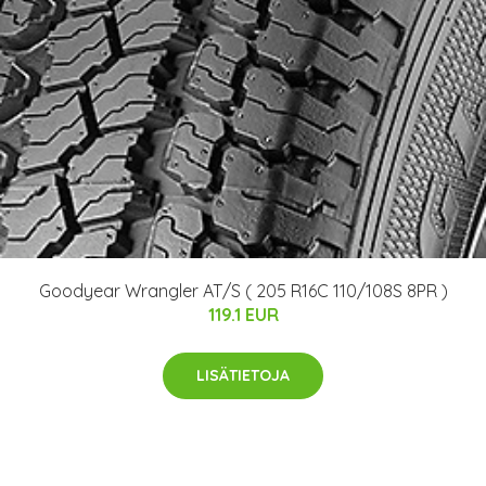
Goodyear Wrangler AT/S ( 205 R16C 110/108S 8PR )
119.1 EUR
LISÄTIETOJA