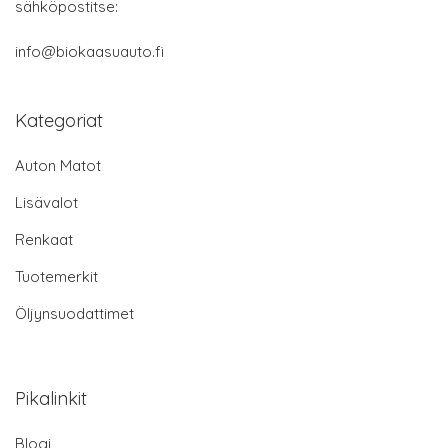
sähköpostitse:
info@biokaasuauto.fi
Kategoriat
Auton Matot
Lisävalot
Renkaat
Tuotemerkit
Öljynsuodattimet
Pikalinkit
Blogi