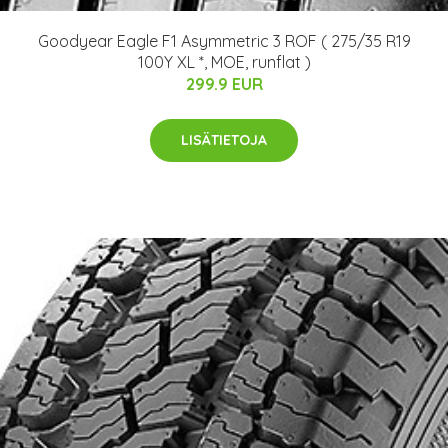
Goodyear Eagle F1 Asymmetric 3 ROF ( 275/35 R19
100Y XL *, MOE, runflat )
299.9 EUR
LISÄTIETOJA