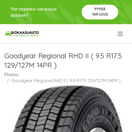
Tarvitsetko varaosia
PYYDÄ
TARJOUS
autoon?
.
Goodyear Regional RHD II ( 9.5 R17.5
129/127M 14PR )
Etusivu
Goodyear Regional RHD II ( 9.5 R17.5 129/127M 14PR )