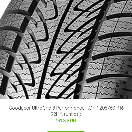
Goodyear UltraGrip 8 Performance ROF ( 205/60 R16
92H *, runflat )
131.8 EUR