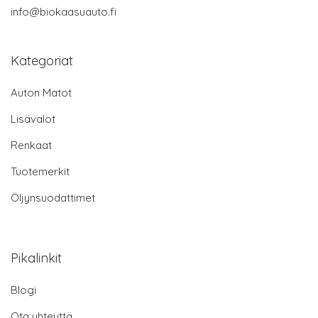
info@biokaasuauto.fi
Kategoriat
Auton Matot
Lisävalot
Renkaat
Tuotemerkit
Öljynsuodattimet
Pikalinkit
Blogi
Ota yhteyttä