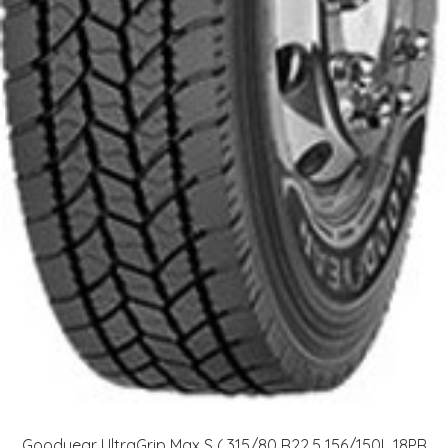
Goodyear UltraGrip Max S ( 315/80 R22.5 156/150L 18PR