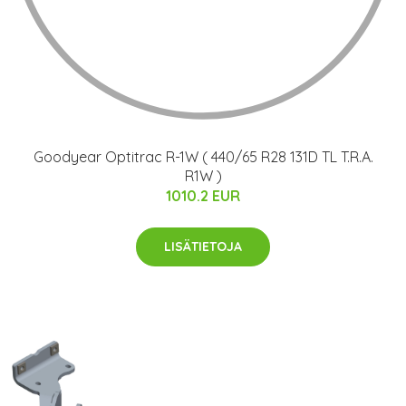
Goodyear Optitrac R-1W ( 440/65 R28 131D TL T.R.A.
R1W )
1010.2 EUR
LISÄTIETOJA