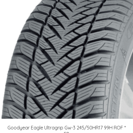
Goodyear Eagle Ultragrip Gw-3 245/50HR17 99H ROF *