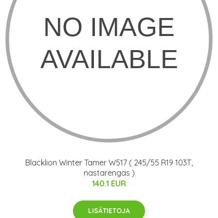
Blacklion Winter Tamer W517 ( 245/55 R19 103T,
nastarengas )
140.1 EUR
LISÄTIETOJA