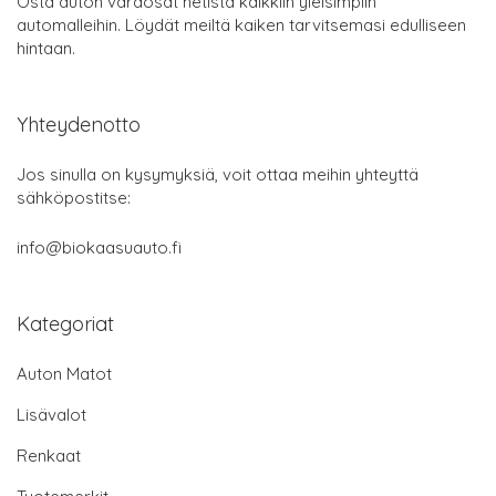
Osta auton varaosat netistä kaikkiin yleisimpiin
automalleihin. Löydät meiltä kaiken tarvitsemasi edulliseen
hintaan.
Yhteydenotto
Jos sinulla on kysymyksiä, voit ottaa meihin yhteyttä
sähköpostitse:
info@biokaasuauto.fi
Kategoriat
Auton Matot
Lisävalot
Renkaat