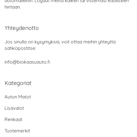
automalleihin. Löydät meiltä kaiken tarvitsemasi edulliseen
hintaan.
Yhteydenotto
Jos sinulla on kysymyksiä, voit ottaa meihin yhteyttä
sähköpostitse:
info@biokaasuauto.fi
Kategoriat
Auton Matot
Lisävalot
Renkaat
Tuotemerkit