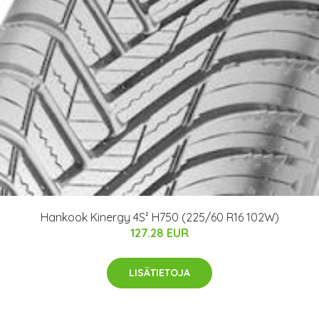
Hankook Kinergy 4S² H750 (225/60 R16 102W)
127.28 EUR
LISÄTIETOJA