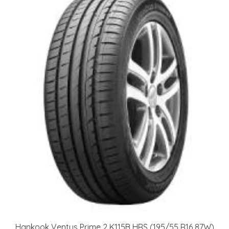
Hankook Ventus Prime 2 K115B HRS (195/55 R16 87W)