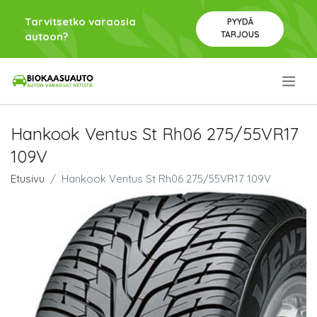
Tarvitsetko varaosia
PYYDÄ
TARJOUS
autoon?
.
Hankook Ventus St Rh06 275/55VR17
109V
Etusivu
Hankook Ventus St Rh06 275/55VR17 109V