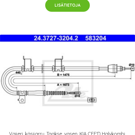
LISÄTIETOJA
Vaijeri, käsijarru, Taakse, vasen, KIA CEE'D Halvkombi,