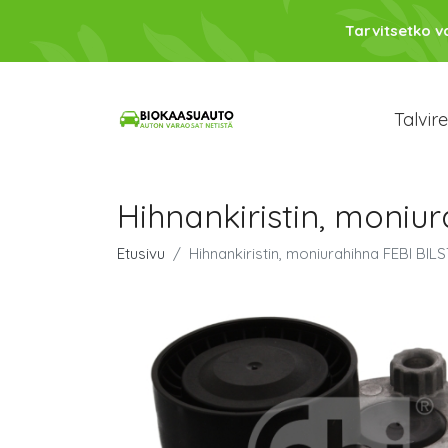
Tarvitsetko 
Talvir
Hihnankiristin, moniu
Etusivu
Hihnankiristin, moniurahihna FEBI BIL