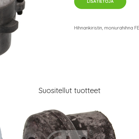
LISÄTIETOJA
Hihnankiristin, moniurahihna F
Suositellut tuotteet