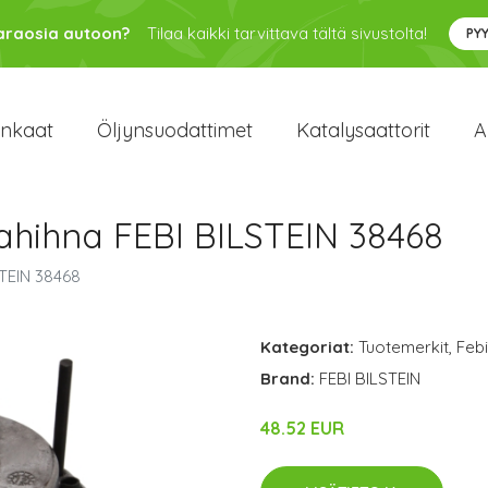
varaosia autoon?
Tilaa kaikki tarvittava tältä sivustolta!
PY
enkaat
Öljynsuodattimet
Katalysaattorit
A
rahihna FEBI BILSTEIN 38468
STEIN 38468
Kategoriat:
Tuotemerkit
,
Febi
Brand:
FEBI BILSTEIN
48.52 EUR