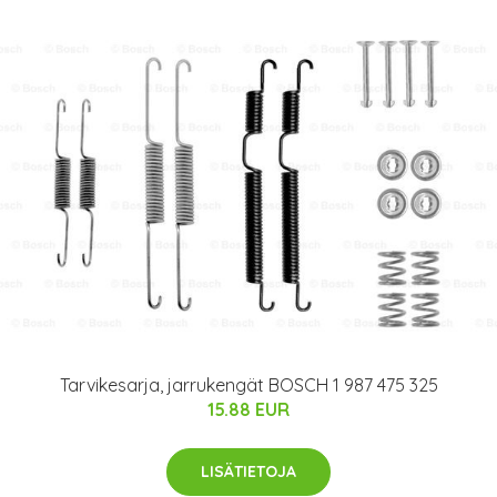
Tarvikesarja, jarrukengät BOSCH 1 987 475 325
15.88 EUR
LISÄTIETOJA