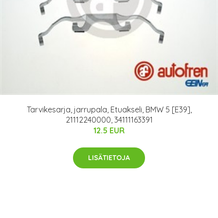
Tarvikesarja, jarrupala, Etuakseli, BMW 5 [E39],
21112240000, 34111163391
12.5 EUR
LISÄTIETOJA