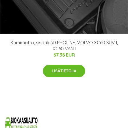
Kumimatto, sisätila3D PROLINE, VOLVO XC60 SUV I,
XC60 VAN I
67.36 EUR
LISÄTIETOJA