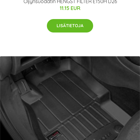
Öljynsuodatin HENGST FILTER E150H D26
11.15 EUR
LISÄTIETOJA