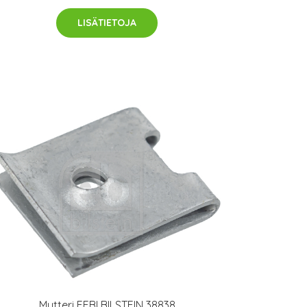
LISÄTIETOJA
Mutteri FEBI BILSTEIN 38838