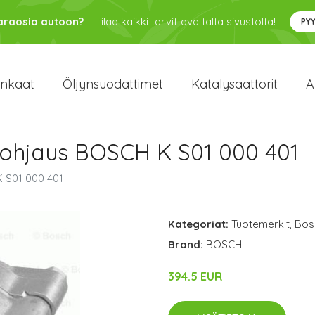
varaosia autoon?
Tilaa kaikki tarvittava tältä sivustolta!
PY
enkaat
Öljynsuodattimet
Katalysaattorit
A
ohjaus BOSCH K S01 000 401
 S01 000 401
Kategoriat:
Tuotemerkit
,
Bos
Brand:
BOSCH
394.5 EUR