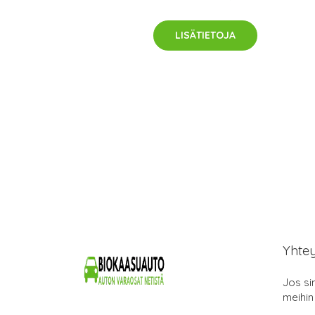
LISÄTIETOJA
Yhte
Jos si
meihin