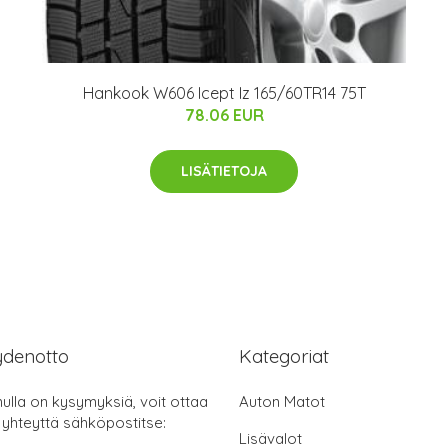
Hankook W606 Icept Iz 165/60TR14 75T
78.06 EUR
LISÄTIETOJA
ydenotto
Kategoriat
nulla on kysymyksiä, voit ottaa
Auton Matot
 yhteyttä sähköpostitse:
Lisävalot