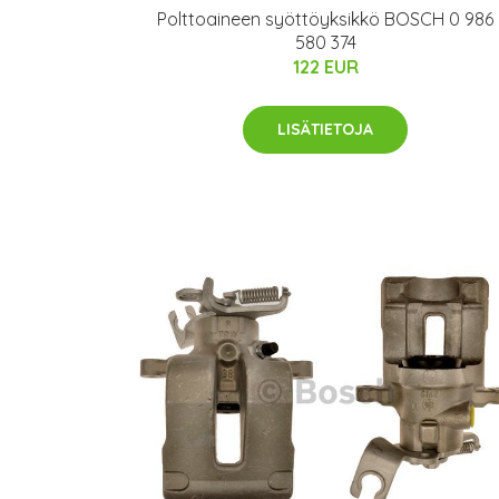
Polttoaineen syöttöyksikkö BOSCH 0 986
580 374
122 EUR
LISÄTIETOJA