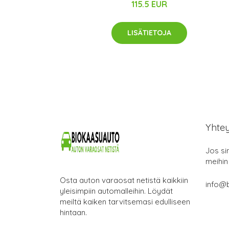
115.5 EUR
LISÄTIETOJA
Yhte
Jos si
meihin
Osta auton varaosat netistä kaikkiin
info@b
yleisimpiin automalleihin. Löydät
meiltä kaiken tarvitsemasi edulliseen
hintaan.