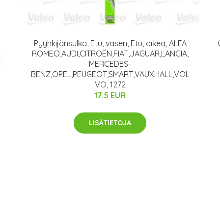
Pyyhkijänsulka, Etu, vasen, Etu, oikea, ALFA
ROMEO,AUDI,CITROËN,FIAT,JAGUAR,LANCIA,
MERCEDES-
BENZ,OPEL,PEUGEOT,SMART,VAUXHALL,VOL
VO, 1272
17.5 EUR
LISÄTIETOJA