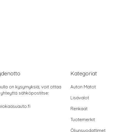
ydenotto
Kategoriat
nulla on kysymyksiä, voit ottaa
Auton Matot
 yhteyttä sähköpostitse:
Lisävalot
iokaasuauto.fi
Renkaat
Tuotemerkit
Öljynsuodattimet