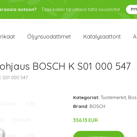
varaosia autoon?
Tilaa kaikki tarvittava tältä sivustolta!
PY
enkaat
Öljynsuodattimet
Katalysaattorit
A
ohjaus BOSCH K S01 000 547
 S01 000 547
Kategoriat:
Tuotemerkit
,
Bos
Brand:
BOSCH
356.13 EUR