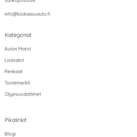
sähköpostitse:
info@biokaasuauto.fi
Kategoriat
Auton Matot
Lisävalot
Renkaat
Tuotemerkit
Öljynsuodattimet
Pikalinkit
Blogi