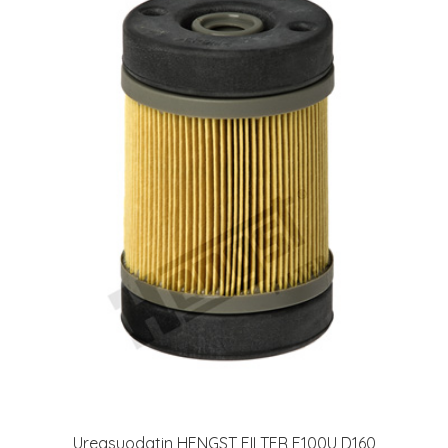
Ureasuodatin HENGST FILTER E100U D160