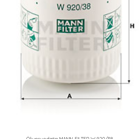
Öljynsuodatin MANN-FILTER W 920/38