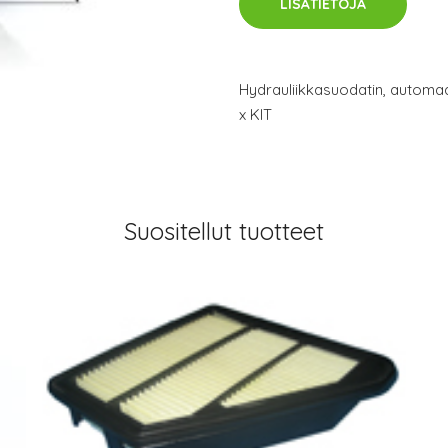
LISÄTIETOJA
Hydrauliikkasuodatin, automa
x KIT
Suositellut tuotteet