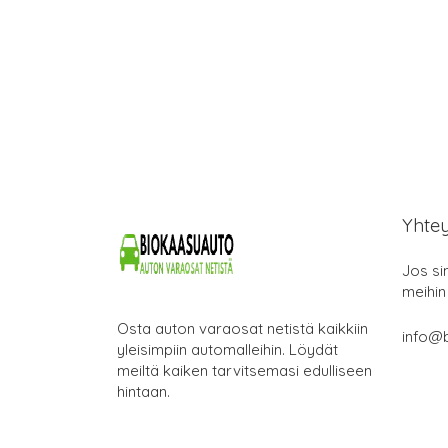
Yhte
Jos si
meihin
Osta auton varaosat netistä kaikkiin
info@b
yleisimpiin automalleihin. Löydät
meiltä kaiken tarvitsemasi edulliseen
hintaan.