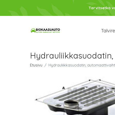
Tarvitsetko 
Talvir
Hydrauliikkasuodatin,
Etusivu
Hydrauliikkasuodatin, automaattivaih