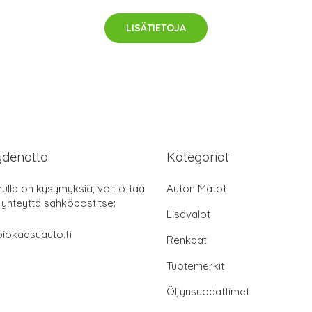
LISÄTIETOJA
ydenotto
Kategoriat
nulla on kysymyksiä, voit ottaa
Auton Matot
 yhteyttä sähköpostitse:
Lisävalot
iokaasuauto.fi
Renkaat
Tuotemerkit
Öljynsuodattimet