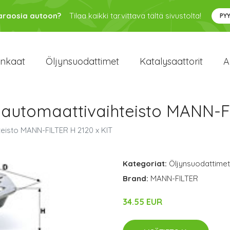
varaosia autoon?
Tilaa kaikki tarvittava tältä sivustolta!
PY
enkaat
Öljynsuodattimet
Katalysaattorit
A
 automaattivaihteisto MANN-F
teisto MANN-FILTER H 2120 x KIT
Kategoriat:
Öljynsuodattimet
Brand:
MANN-FILTER
34.55 EUR