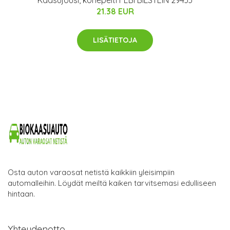
Kaasujousi, konepelti FEBI BILSTEIN 29433
21.38 EUR
LISÄTIETOJA
Osta auton varaosat netistä kaikkiin yleisimpiin
automalleihin. Löydät meiltä kaiken tarvitsemasi edulliseen
hintaan.
Yhteydenotto