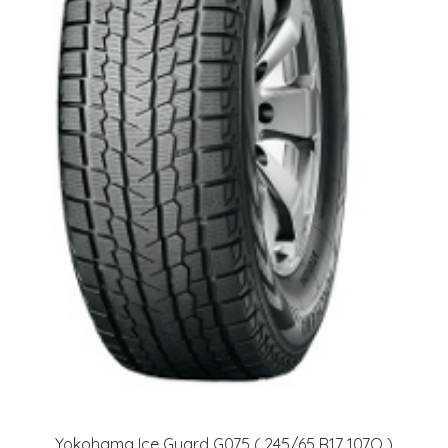
Yokohama Ice Guard G075 ( 245/65 R17 107Q )