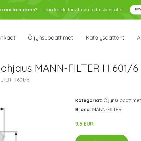
varaosia autoon?
Tilaa kaikki tarvittava tältä sivustolta!
PY
enkaat
Öljynsuodattimet
Katalysaattorit
A
, ohjaus MANN-FILTER H 601/6
ILTER H 601/6
Kategoriat:
Öljynsuodattimet
Brand:
MANN-FILTER
9.5 EUR