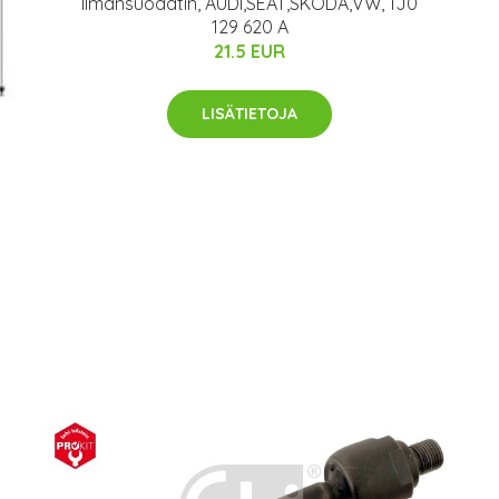
Ilmansuodatin, AUDI,SEAT,SKODA,VW, 1J0
129 620 A
21.5 EUR
LISÄTIETOJA