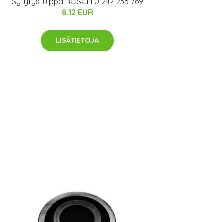
Sytytystulppa BOSCH 0 242 235 769
8.12 EUR
LISÄTIETOJA