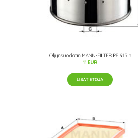
Öljynsuodatin MANN-FILTER PF 915 n
11 EUR
LISÄTIETOJA