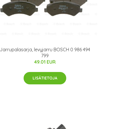
Jarrupalasarja, levyjarru BOSCH 0 986 494
799
49.01 EUR
LISÄTIETOJA