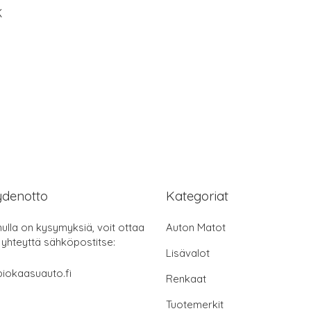
K
ydenotto
Kategoriat
nulla on kysymyksiä, voit ottaa
Auton Matot
 yhteyttä sähköpostitse:
Lisävalot
iokaasuauto.fi
Renkaat
Tuotemerkit