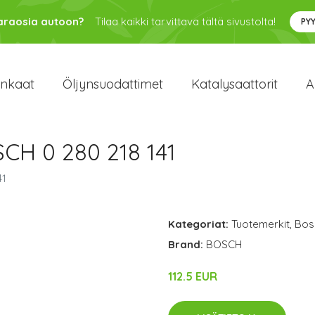
varaosia autoon?
Tilaa kaikki tarvittava tältä sivustolta!
PY
enkaat
Öljynsuodattimet
Katalysaattorit
A
CH 0 280 218 141
41
Kategoriat:
Tuotemerkit
,
Bos
Brand:
BOSCH
112.5 EUR