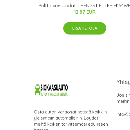
Polttoainesuodatin HENGST FILTER H154W
12.87 EUR
LISÄTIETOJA
Yhte
Jos si
meihin
Osta auton varaosat netistä kaikkiin
info@b
yleisimpiin automalleihin. Löydät
meiltä kaiken tarvitsemasi edulliseen