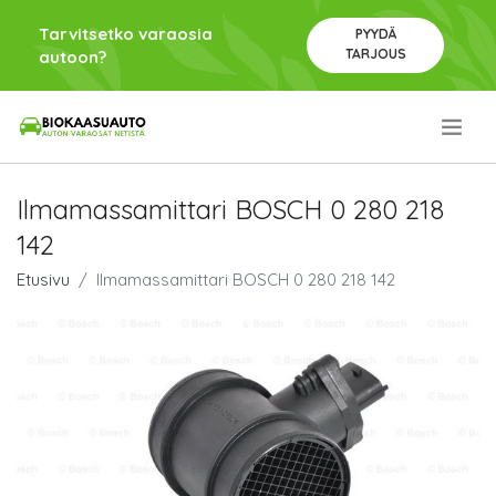
Tarvitsetko varaosia
PYYDÄ
TARJOUS
autoon?
.
Ilmamassamittari BOSCH 0 280 218
142
Etusivu
Ilmamassamittari BOSCH 0 280 218 142