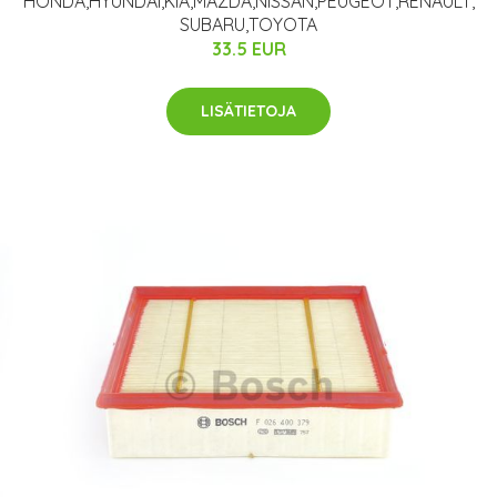
HONDA,HYUNDAI,KIA,MAZDA,NISSAN,PEUGEOT,RENAULT,
SUBARU,TOYOTA
33.5 EUR
LISÄTIETOJA