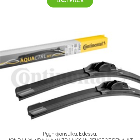
LISÄTIETOJA
Pyyhkijänsulka, Edessä,