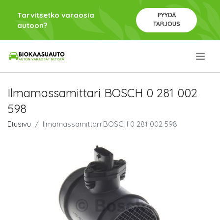
Tarvitsetko varaosia
PYYDÄ
TARJOUS
autoon?
.
Ilmamassamittari BOSCH 0 281 002
598
Etusivu
Ilmamassamittari BOSCH 0 281 002 598