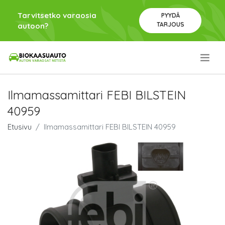
Tarvitsetko varaosia
PYYDÄ
TARJOUS
autoon?
.
Ilmamassamittari FEBI BILSTEIN
40959
Etusivu
Ilmamassamittari FEBI BILSTEIN 40959