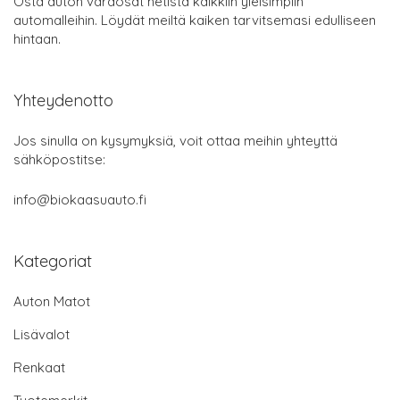
Osta auton varaosat netistä kaikkiin yleisimpiin
automalleihin. Löydät meiltä kaiken tarvitsemasi edulliseen
hintaan.
Yhteydenotto
Jos sinulla on kysymyksiä, voit ottaa meihin yhteyttä
sähköpostitse:
info@biokaasuauto.fi
Kategoriat
Auton Matot
Lisävalot
Renkaat