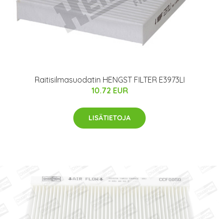
Raitisilmasuodatin HENGST FILTER E3973LI
10.72 EUR
LISÄTIETOJA