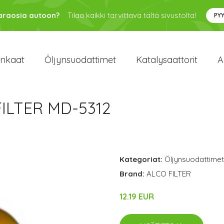
varaosia autoon?
Tilaa kaikki tarvittava tältä sivustolta!
PY
enkaat
Öljynsuodattimet
Katalysaattorit
A
FILTER MD-5312
Kategoriat:
Öljynsuodattimet
Brand:
ALCO FILTER
12.19 EUR