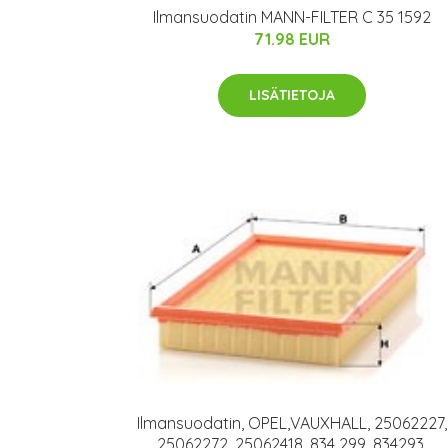
Ilmansuodatin MANN-FILTER C 35 1592
71.98 EUR
LISÄTIETOJA
Ilmansuodatin, OPEL,VAUXHALL, 25062227,
25062272, 25062418, 834 299, 834293,