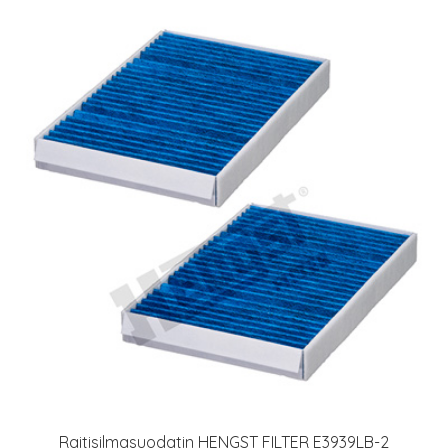
Raitisilmasuodatin HENGST FILTER E3939LB-2