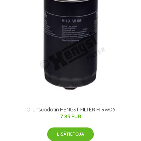
Öljynsuodatin HENGST FILTER H19W06
7.83 EUR
LISÄTIETOJA