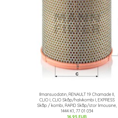
Ilmansuodatin, RENAULT 19 Chamade II,
CLIO I, CLIO Skåp/halvkombi I, EXPRESS
Skåp / kombi, RAPID Skåp/stor limousine,
1444 K1, 77 01 034
16.95 EUR