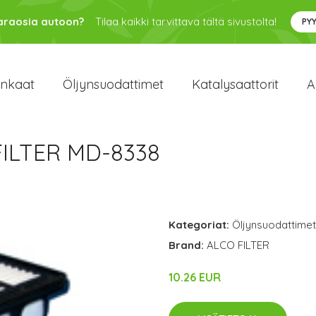
varaosia autoon?
Tilaa kaikki tarvittava tältä sivustolta!
PY
enkaat
Öljynsuodattimet
Katalysaattorit
A
FILTER MD-8338
Kategoriat:
Öljynsuodattimet
Brand:
ALCO FILTER
10.26 EUR