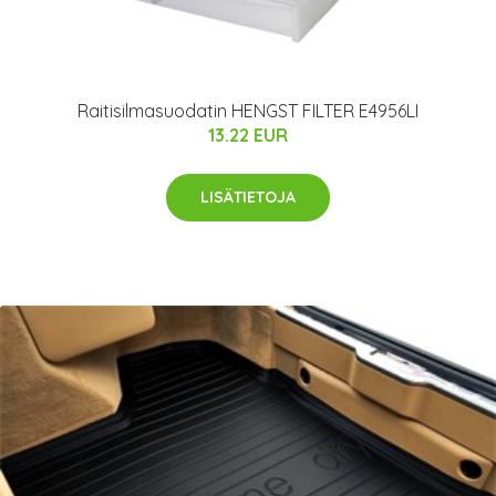
Raitisilmasuodatin HENGST FILTER E4956LI
13.22 EUR
LISÄTIETOJA