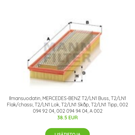
Ilmansuodatin, MERCEDES-BENZ T2/LN1 Buss, T2/LN1
Flak/chassi, T2/LN1 Lok, T2/LN1 Skåp, T2/LN1 Tipp, 002
094 92 04, 002 094 94 04, A 002
38.5 EUR
LISÄTIETOJA