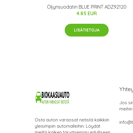
Öljynsuodatin BLUE PRINT ADZ92120
4.85 EUR
LISÄTIETOJA
Yhte
Jos si
meihin
Osta auton varaosat netistä kaikkiin
info@b
yleisimpiin automalleihin. Löydät
meiltä kaiken tarvitsemasi edulliseen