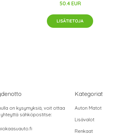
50.4 EUR
LISÄTIETOJA
ydenotto
Kategoriat
nulla on kysymyksiä, voit ottaa
Auton Matot
 yhteyttä sähköpostitse:
Lisävalot
iokaasuauto.fi
Renkaat