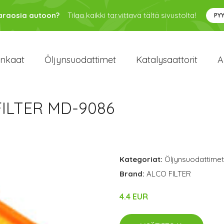
varaosia autoon?
Tilaa kaikki tarvittava tältä sivustolta!
PY
enkaat
Öljynsuodattimet
Katalysaattorit
A
FILTER MD-9086
Kategoriat:
Öljynsuodattimet
Brand:
ALCO FILTER
4.4 EUR