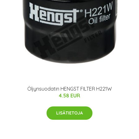
Öljynsuodatin HENGST FILTER H221W
4.58 EUR
LISÄTIETOJA