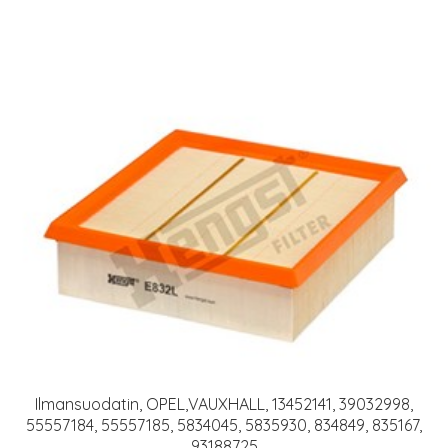
Ilmansuodatin, OPEL,VAUXHALL, 13452141, 39032998,
55557184, 55557185, 5834045, 5835930, 834849, 835167,
93188725