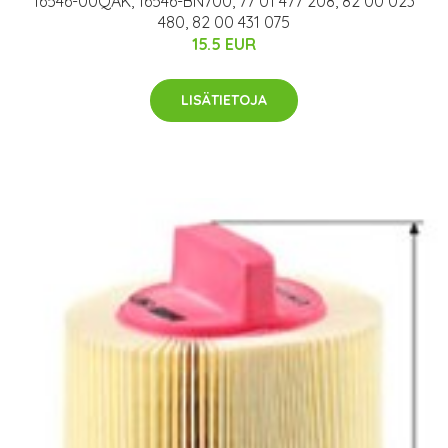
16546-00QAK, 16546-BN700, 77 01 477 208, 82 00 023
480, 82 00 431 075
15.5 EUR
LISÄTIETOJA