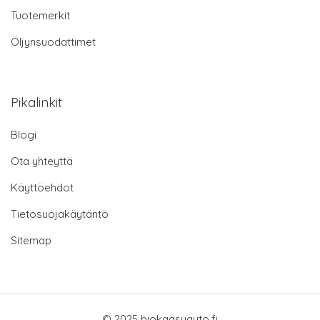
Tuotemerkit
Öljynsuodattimet
Pikalinkit
Blogi
Ota yhteyttä
Käyttöehdot
Tietosuojakäytäntö
Sitemap
© 2025 biokaasuauto.fi