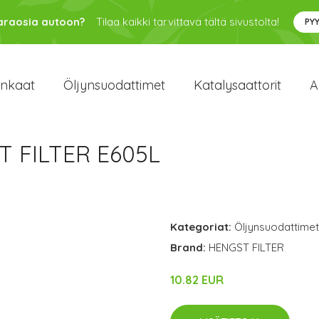
varaosia autoon?
Tilaa kaikki tarvittava tältä sivustolta!
PY
enkaat
Öljynsuodattimet
Katalysaattorit
A
T FILTER E605L
Kategoriat:
Öljynsuodattimet
Brand:
HENGST FILTER
10.82 EUR