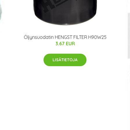
Öljynsuodatin HENGST FILTER H90W25
3.67 EUR
LISÄTIETOJA