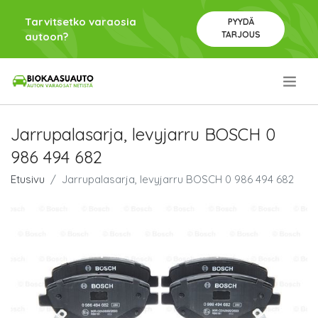
Tarvitsetko varaosia
PYYDÄ
TARJOUS
autoon?
.
Jarrupalasarja, levyjarru BOSCH 0
986 494 682
Etusivu
Jarrupalasarja, levyjarru BOSCH 0 986 494 682