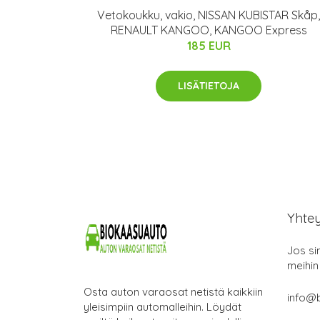
Vetokoukku, vakio, NISSAN KUBISTAR Skåp,
RENAULT KANGOO, KANGOO Express
185 EUR
LISÄTIETOJA
Yhte
Jos si
meihin
Osta auton varaosat netistä kaikkiin
info@b
yleisimpiin automalleihin. Löydät