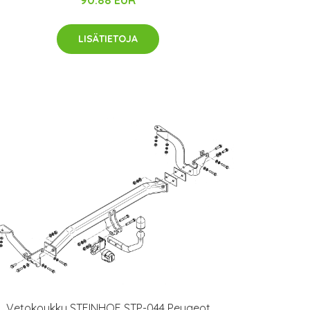
90.88 EUR
LISÄTIETOJA
Vetokoukku STEINHOF STP-044 Peugeot