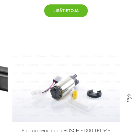
LISÄTIETOJA
Polttoainepumppu BOSCH F 000 TE1 54R