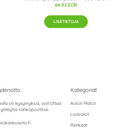
64.92 EUR
LISÄTIETOJA
ydenotto
Kategoriat
nulla on kysymyksiä, voit ottaa
Auton Matot
 yhteyttä sähköpostitse:
Lisävalot
iokaasuauto.fi
Renkaat