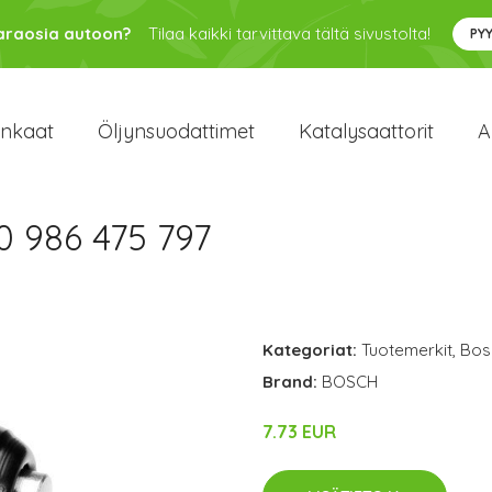
varaosia autoon?
Tilaa kaikki tarvittava tältä sivustolta!
PY
enkaat
Öljynsuodattimet
Katalysaattorit
A
0 986 475 797
Kategoriat:
Tuotemerkit
,
Bos
Brand:
BOSCH
7.73 EUR