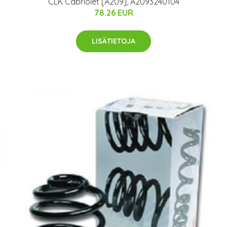
CLK Cabriolet [A209], A2093240104
78.26 EUR
LISÄTIETOJA