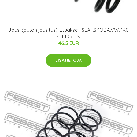
Jousi (auton jousitus), Etuakseli, SEAT,SKODA,VW, 1K0
411 105 DN
46.5 EUR
LISÄTIETOJA