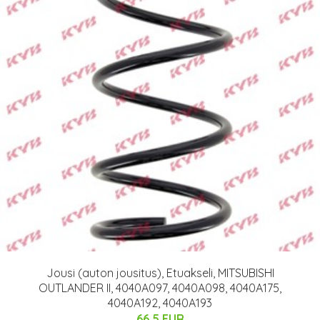
Jousi (auton jousitus), Etuakseli, MITSUBISHI
OUTLANDER II, 4040A097, 4040A098, 4040A175,
4040A192, 4040A193
66.5 EUR