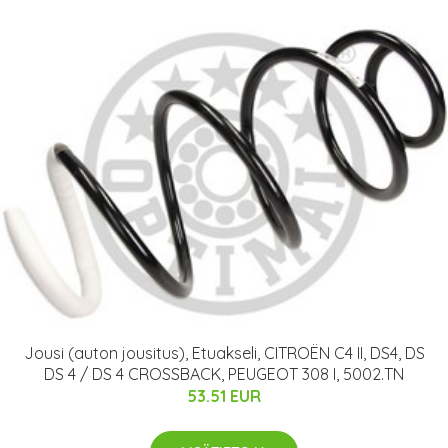
Jousi (auton jousitus), Etuakseli, CITROËN C4 II, DS4, DS
DS 4 / DS 4 CROSSBACK, PEUGEOT 308 I, 5002.TN
53.51 EUR