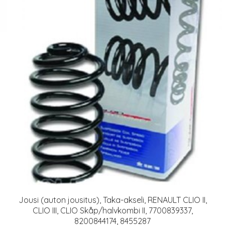
Jousi (auton jousitus), Taka-akseli, RENAULT CLIO II,
CLIO III, CLIO Skåp/halvkombi II, 7700839337,
8200844174, 8455287