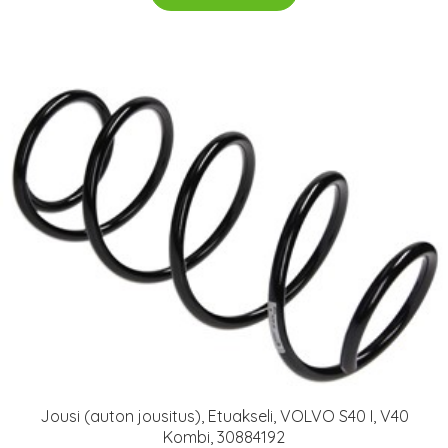
Jousi (auton jousitus), Etuakseli, VOLVO S40 I, V40
Kombi, 30884192