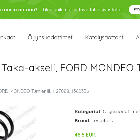
varaosia autoon?
Tilaa kaikki tarvittava tältä sivustolta!
PY
enkaat
Öljynsuodattimet
Katalysaattorit
A
, Taka-akseli, FORD MONDEO Tur
FORD MONDEO Turnier III, 1127088, 1360356
Kategoriat:
Öljynsuodattimet
Brand:
Lesjöfors
46.5 EUR