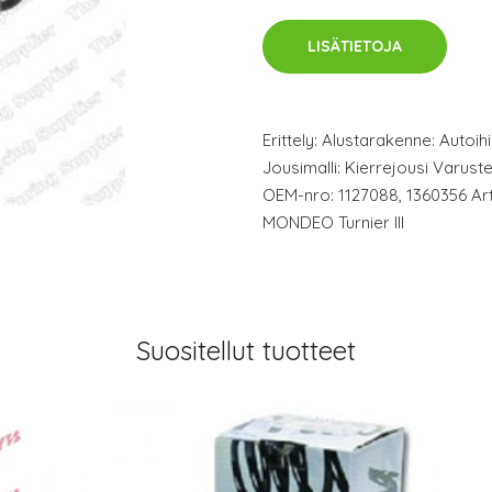
LISÄTIETOJA
Erittely: Alustarakenne: Autoih
Jousimalli: Kierrejousi Varust
OEM-nro: 1127088, 1360356 Arti
MONDEO Turnier III
Suositellut tuotteet