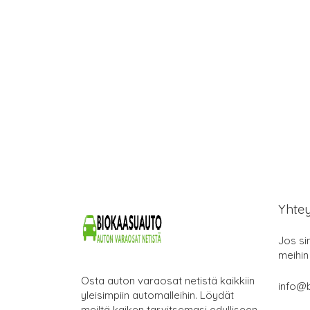
Yhte
Jos si
meihin
Osta auton varaosat netistä kaikkiin
info@b
yleisimpiin automalleihin. Löydät
meiltä kaiken tarvitsemasi edulliseen