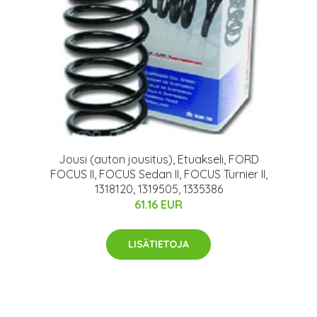
Jousi (auton jousitus), Etuakseli, FORD
FOCUS II, FOCUS Sedan II, FOCUS Turnier II,
1318120, 1319505, 1335386
61.16 EUR
LISÄTIETOJA