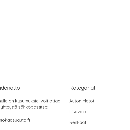
ydenotto
Kategoriat
nulla on kysymyksiä, voit ottaa
Auton Matot
 yhteyttä sähköpostitse:
Lisävalot
iokaasuauto.fi
Renkaat