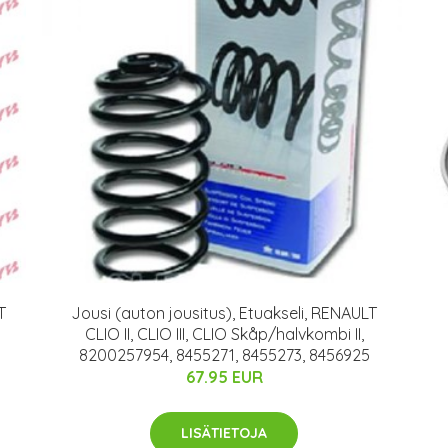
T
Jousi (auton jousitus), Etuakseli, RENAULT
CLIO II, CLIO III, CLIO Skåp/halvkombi II,
8200257954, 8455271, 8455273, 8456925
67.95 EUR
LISÄTIETOJA