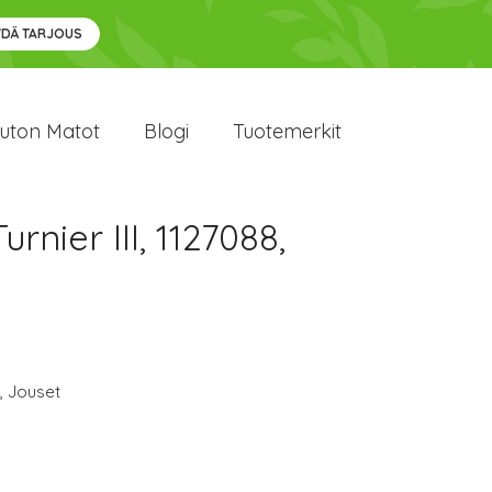
YDÄ TARJOUS
uton Matot
Blogi
Tuotemerkit
nier III, 1127088,
,
Jouset