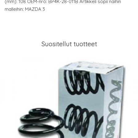
(mm): 108 OEM-nro: BP4K-28-011B Artikkeli sopii näihin
malleihin: MAZDA 3
Suositellut tuotteet