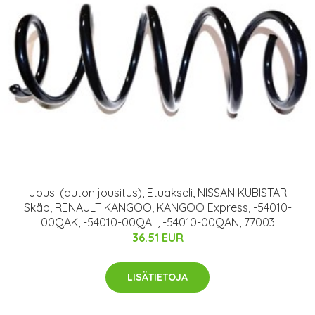
Jousi (auton jousitus), Etuakseli, NISSAN KUBISTAR
Skåp, RENAULT KANGOO, KANGOO Express, -54010-
00QAK, -54010-00QAL, -54010-00QAN, 77003
36.51 EUR
LISÄTIETOJA