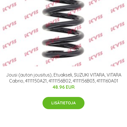
Jousi (auton jousitus), Etuakseli, SUZUKI VITARA, VITARA
Cabrio, 4111150A21, 4111156B02, 4111156B03, 4111160A01
48.96 EUR
LISÄTIETOJA