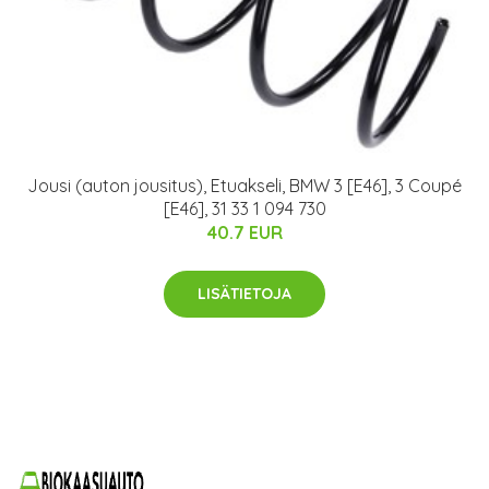
Jousi (auton jousitus), Etuakseli, BMW 3 [E46], 3 Coupé
[E46], 31 33 1 094 730
40.7 EUR
LISÄTIETOJA