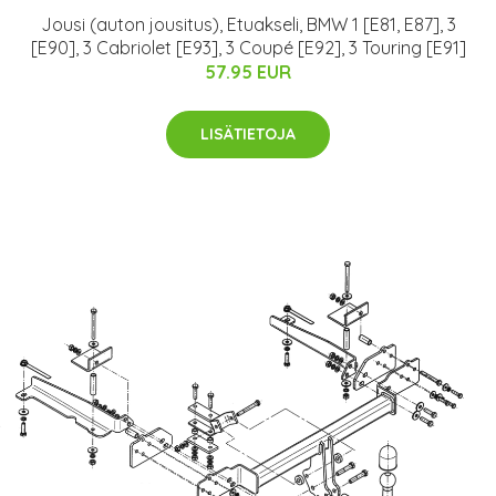
Jousi (auton jousitus), Etuakseli, BMW 1 [E81, E87], 3
[E90], 3 Cabriolet [E93], 3 Coupé [E92], 3 Touring [E91]
57.95 EUR
LISÄTIETOJA