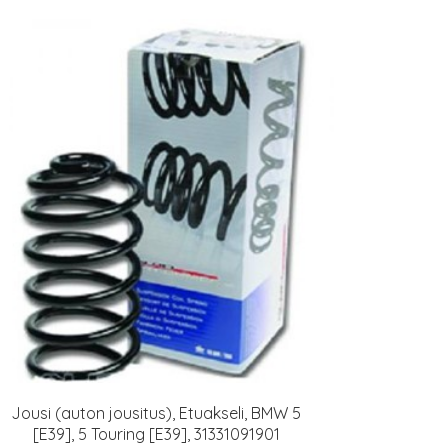
Jousi (auton jousitus), Etuakseli, BMW 5
[E39], 5 Touring [E39], 31331091901