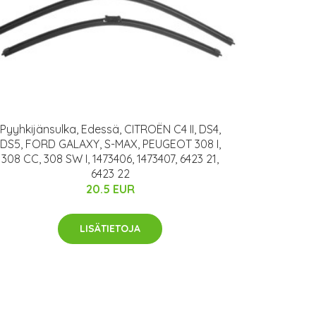
Pyyhkijänsulka, Edessä, CITROËN C4 II, DS4,
DS5, FORD GALAXY, S-MAX, PEUGEOT 308 I,
308 CC, 308 SW I, 1473406, 1473407, 6423 21,
6423 22
20.5 EUR
LISÄTIETOJA