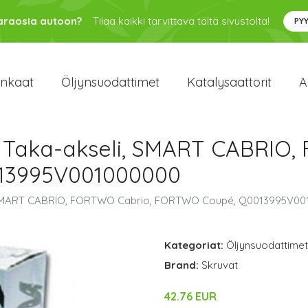
varaosia autoon?
Tilaa kaikki tarvittava tältä sivustolta!
PY
enkaat
Öljynsuodattimet
Katalysaattorit
A
s), Taka-akseli, SMART CABRIO
13995V001000000
li, SMART CABRIO, FORTWO Cabrio, FORTWO Coupé, Q0013995V0
Kategoriat:
Öljynsuodattimet
Brand:
Skruvat
42.76 EUR