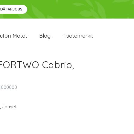
YDÄ TARJOUS
uton Matot
Blogi
Tuotemerkit
, FORTWO Cabrio,
01000000
,
Jouset