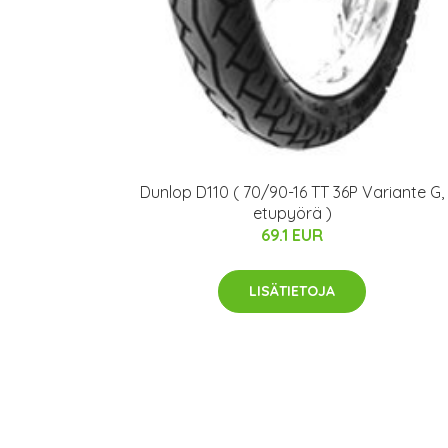
Dunlop D110 ( 70/90-16 TT 36P Variante G,
etupyörä )
69.1 EUR
LISÄTIETOJA