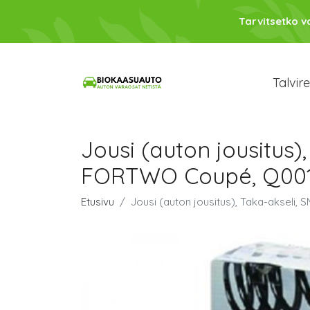
Tarvitsetko 
Talvir
Jousi (auton jousitu
FORTWO Coupé, Q00
Etusivu
Jousi (auton jousitus), Taka-akse