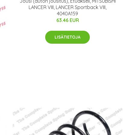
Jousi (auton jousitus), Etuakseli, MITSUBISHI
LANCER VIII, LANCER Sportback VIII,
4040A159
63.46 EUR
LISÄTIETOJA