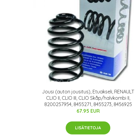
Jousi (auton jousitus), Etuakseli, RENAULT
CLIO II, CLIO III, CLIO Skåp/halvkombi II,
8200257954, 8455271, 8455273, 8456925
67.95 EUR
LISÄTIETOJA