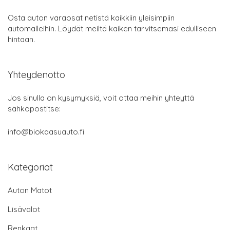
Osta auton varaosat netistä kaikkiin yleisimpiin
automalleihin. Löydät meiltä kaiken tarvitsemasi edulliseen
hintaan.
Yhteydenotto
Jos sinulla on kysymyksiä, voit ottaa meihin yhteyttä
sähköpostitse:
info@biokaasuauto.fi
Kategoriat
Auton Matot
Lisävalot
Renkaat