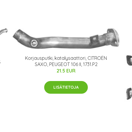
Korjausputki, katalysaattori, CITROËN
3
SAXO, PEUGEOT 106 II, 1731.P2
21.5 EUR
LISÄTIETOJA