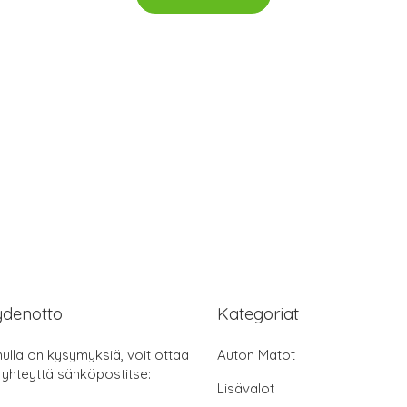
ydenotto
Kategoriat
nulla on kysymyksiä, voit ottaa
Auton Matot
 yhteyttä sähköpostitse:
Lisävalot