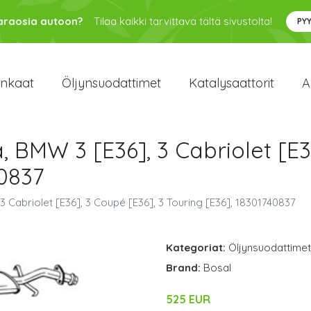
varaosia autoon?
Tilaa kaikki tarvittava tältä sivustolta!
PY
enkaat
Öljynsuodattimet
Katalysaattorit
A
, BMW 3 [E36], 3 Cabriolet [E3
40837
3 Cabriolet [E36], 3 Coupé [E36], 3 Touring [E36], 18301740837
Kategoriat:
Öljynsuodattimet
Brand:
Bosal
525 EUR