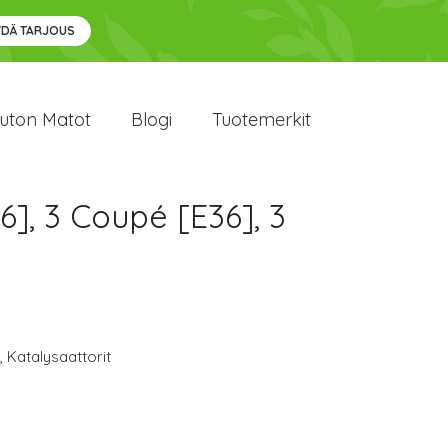
YDÄ TARJOUS
uton Matot
Blogi
Tuotemerkit
6], 3 Coupé [E36], 3
,
Katalysaattorit