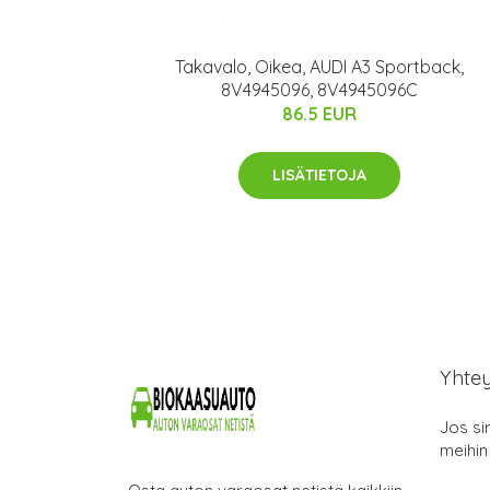
Takavalo, Oikea, AUDI A3 Sportback,
8V4945096, 8V4945096C
86.5 EUR
LISÄTIETOJA
Yhte
Jos si
meihin