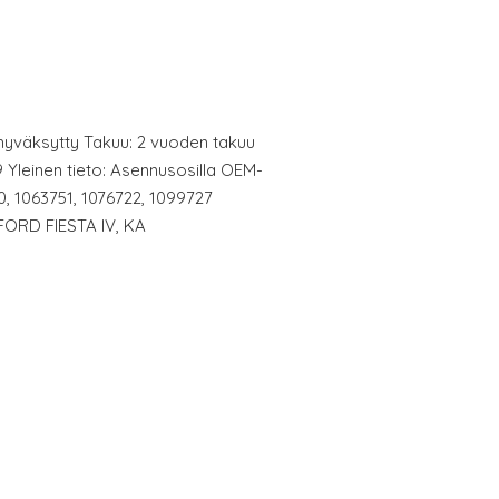
E-hyväksytty Takuu: 2 vuoden takuu
 Yleinen tieto: Asennusosilla OEM-
0, 1063751, 1076722, 1099727
n: FORD FIESTA IV, KA