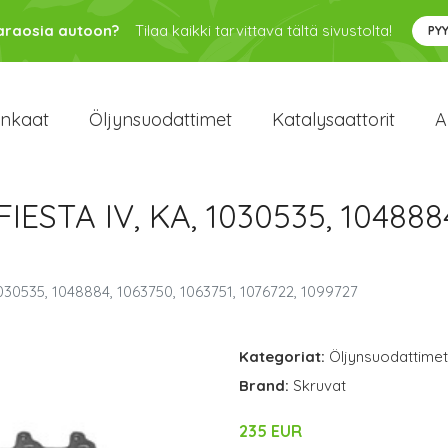
varaosia autoon?
Tilaa kaikki tarvittava tältä sivustolta!
PY
enkaat
Öljynsuodattimet
Katalysaattorit
A
IESTA IV, KA, 1030535, 1048884
1030535, 1048884, 1063750, 1063751, 1076722, 1099727
Kategoriat:
Öljynsuodattimet
Brand:
Skruvat
235 EUR