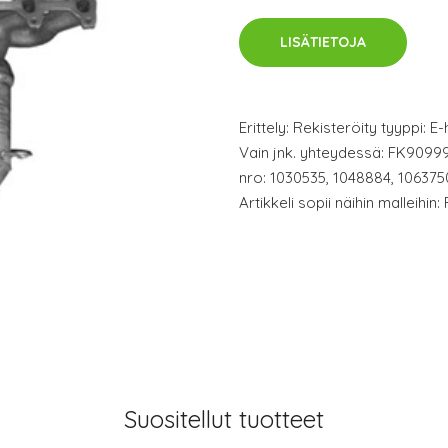
LISÄTIETOJA
Erittely: Rekisteröity tyyppi: 
Vain jnk. yhteydessä: FK90999
nro: 1030535, 1048884, 106375
Artikkeli sopii näihin malleihi
Suositellut tuotteet