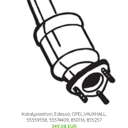
Katalysaattori, Edessä, OPEL,VAUXHALL,
55559558, 55574409, 850116, 855257
349.08 EUR