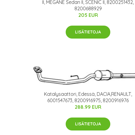
II, MEGANE Sedan II, SCÉNIC II, 8200251432,
8200688929
205 EUR
LISÄTIETOJA
Katalysaattori, Edessä, DACIA,RENAULT,
6001547673, 8200916975, 8200916976
288.99 EUR
LISÄTIETOJA