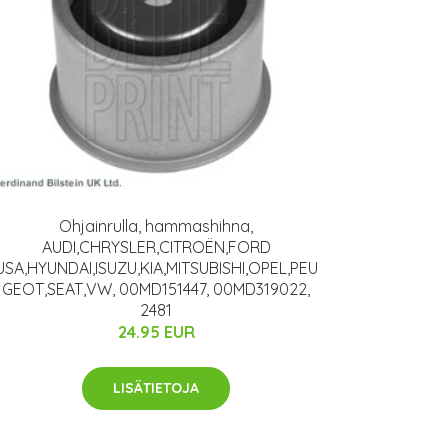
Ohjainrulla, hammashihna,
AUDI,CHRYSLER,CITROËN,FORD
USA,HYUNDAI,ISUZU,KIA,MITSUBISHI,OPEL,PEU
GEOT,SEAT,VW, 00MD151447, 00MD319022,
2481
24.95 EUR
LISÄTIETOJA