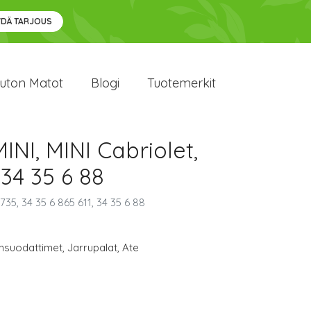
YDÄ TARJOUS
uton Matot
Blogi
Tuotemerkit
INI, MINI Cabriolet,
34 35 6 88
735, 34 35 6 865 611, 34 35 6 88
ynsuodattimet
,
Jarrupalat
,
Ate