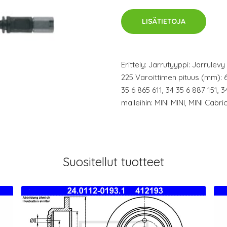
LISÄTIETOJA
Erittely: Jarrutyyppi: Jarrulev
225 Varoittimen pituus (mm): 
35 6 865 611, 34 35 6 887 151, 3
malleihin: MINI MINI, MINI Ca
Suositellut tuotteet