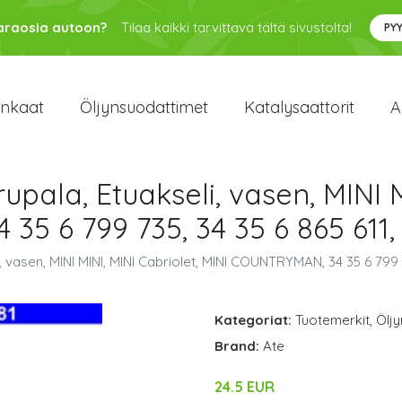
varaosia autoon?
Tilaa kaikki tarvittava tältä sivustolta!
PY
enkaat
Öljynsuodattimet
Katalysaattorit
A
upala, Etuakseli, vasen, MINI M
5 6 799 735, 34 35 6 865 611, 
i, vasen, MINI MINI, MINI Cabriolet, MINI COUNTRYMAN, 34 35 6 799 
Kategoriat:
Tuotemerkit
,
Ölj
Brand:
Ate
24.5 EUR