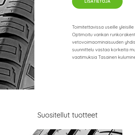
LISÄTIETOJA
Toimitettavissa useille yleisille
Optimoitu vankan runkorakente
vetovoimaominaisuuden yhdis
suunnittelu vastaa korkeita m
vaatimuksia Tasainen kulumin
Suositellut tuotteet