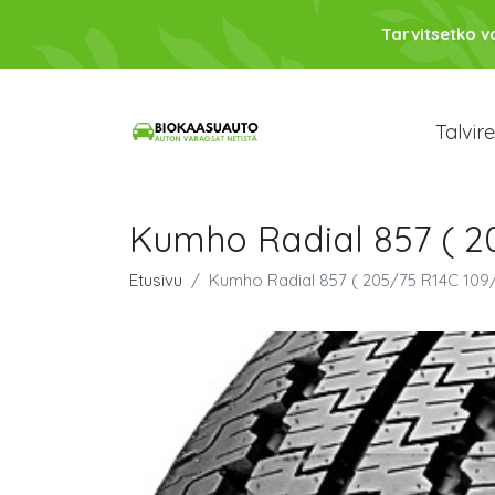
Tarvitsetko 
Talvir
Kumho Radial 857 ( 2
Etusivu
Kumho Radial 857 ( 205/75 R14C 109