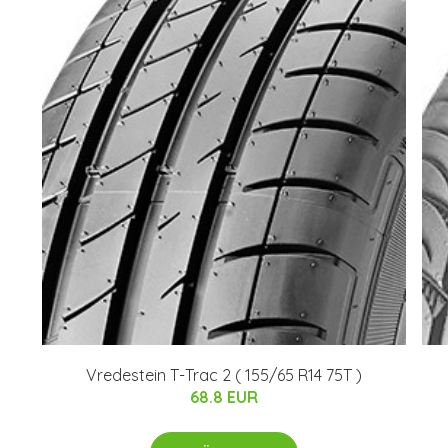
Vredestein T-Trac 2 ( 155/65 R14 75T )
68.8 EUR