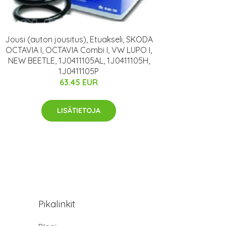
Jousi (auton jousitus), Etuakseli, SKODA
OCTAVIA I, OCTAVIA Combi I, VW LUPO I,
NEW BEETLE, 1J0411105AL, 1J0411105H,
1J0411105P
63.45 EUR
LISÄTIETOJA
Pikalinkit