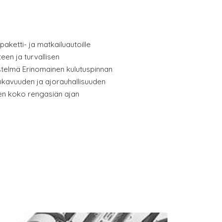
 paketti- ja matkailuautoille
en ja turvallisen
telmä Erinomainen kulutuspinnan
ukavuuden ja ajorauhallisuuden
en koko rengasiän ajan