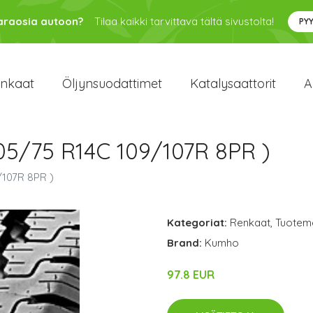
varaosia autoon?
Tilaa kaikki tarvittava tältä sivustolta!
PY
enkaat
Öljynsuodattimet
Katalysaattorit
A
05/75 R14C 109/107R 8PR )
/107R 8PR )
Kategoriat:
Renkaat
,
Tuoteme
Brand:
Kumho
97.8 EUR