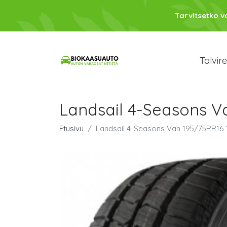
Tarvitsetko 
Talvir
Landsail 4-Seasons V
Etusivu
Landsail 4-Seasons Van 195/75RR16 