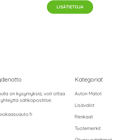
LISÄTIETOJA
ydenotto
Kategoriat
nulla on kysymyksiä, voit ottaa
Auton Matot
 yhteyttä sähköpostitse:
Lisävalot
iokaasuauto.fi
Renkaat
Tuotemerkit
Öljynsuodattimet