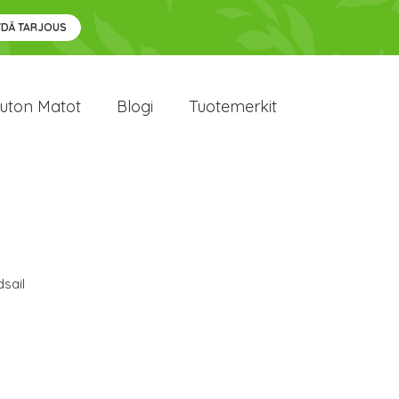
YDÄ TARJOUS
uton Matot
Blogi
Tuotemerkit
sail