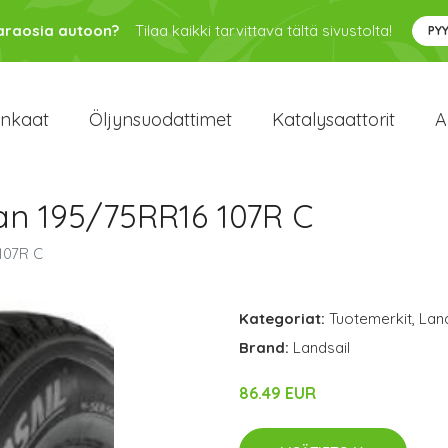
varaosia autoon?
Tilaa kaikki tarvittava tältä sivustolta!
PY
enkaat
Öljynsuodattimet
Katalysaattorit
A
an 195/75RR16 107R C
107R C
Kategoriat:
Tuotemerkit
,
Land
Brand:
Landsail
86.49 EUR