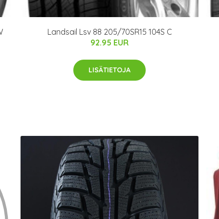
W
Landsail Lsv 88 205/70SR15 104S C
92.95 EUR
LISÄTIETOJA