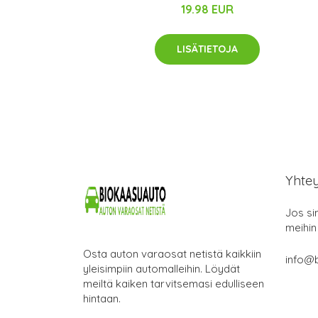
19.98 EUR
LISÄTIETOJA
Yhte
Jos si
meihin
Osta auton varaosat netistä kaikkiin
info@b
yleisimpiin automalleihin. Löydät
meiltä kaiken tarvitsemasi edulliseen
hintaan.