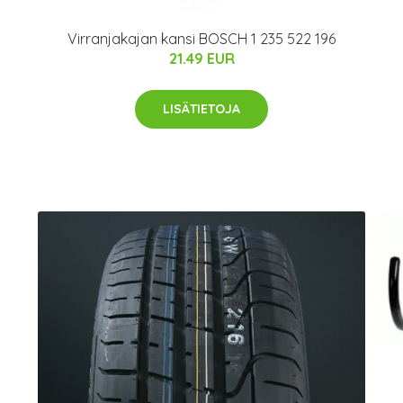
Virranjakajan kansi BOSCH 1 235 522 196
21.49 EUR
LISÄTIETOJA