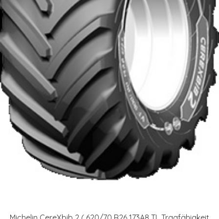
Michelin CereXbib 2 ( 620/70 R26 173A8 TL Tragfähigkeit