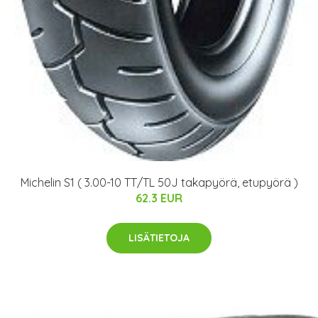
Michelin S1 ( 3.00-10 TT/TL 50J takapyörä, etupyörä )
62.3 EUR
LISÄTIETOJA