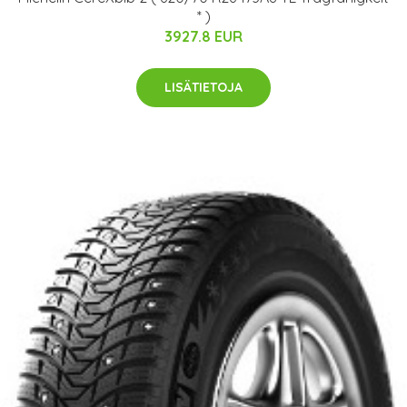
* )
3927.8 EUR
LISÄTIETOJA